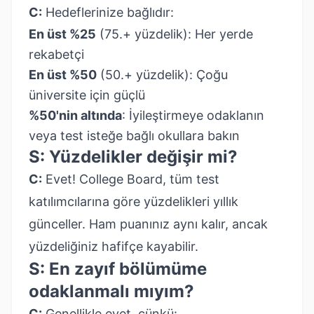
C:
Hedeflerinize bağlıdır:
En üst %25
(75.+ yüzdelik): Her yerde
rekabetçi
En üst %50
(50.+ yüzdelik): Çoğu
üniversite için güçlü
%50'nin altında
: İyileştirmeye odaklanın
veya test isteğe bağlı okullara bakın
S: Yüzdelikler değişir mi?
C:
Evet! College Board, tüm test
katılımcılarına göre yüzdelikleri yıllık
günceller. Ham puanınız aynı kalır, ancak
yüzdeliğiniz hafifçe kayabilir.
S: En zayıf bölümüme
odaklanmalı mıyım?
C:
Genellikle evet, çünkü: